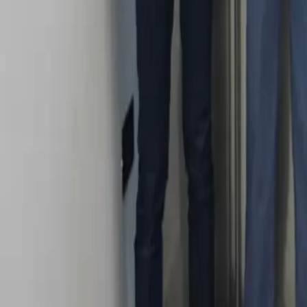
Quito
Guayaquil
Manta
Live