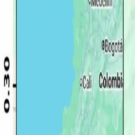
Quito
Guayaquil
Manta
Live