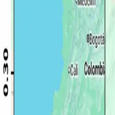
Quito
Guayaquil
Manta
Live