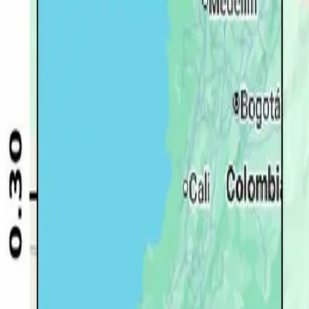
Quito
Guayaquil
Manta
Live