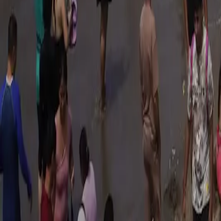
Quito
Guayaquil
Manta
Live