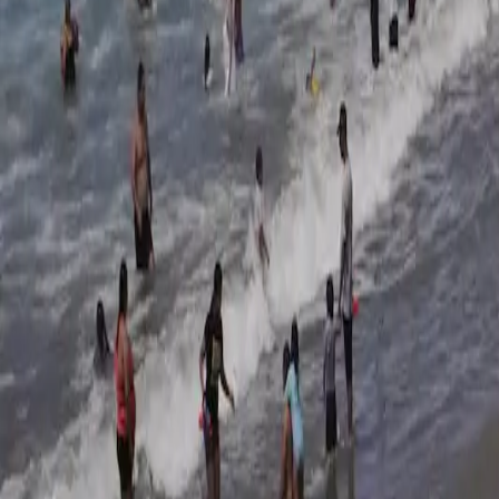
Política
Seguridad
Internacionales
Entretenimiento
Deportes
Virales
Noticias Locales