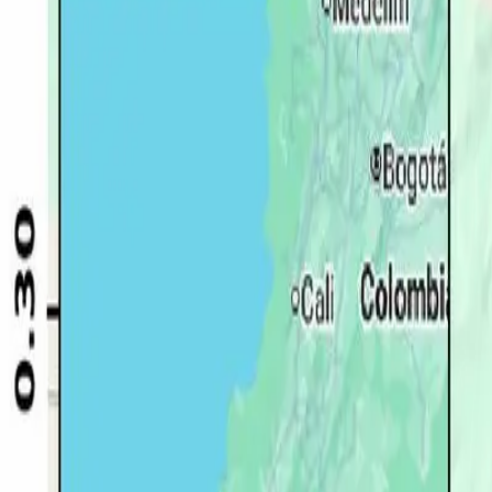
Quito
Guayaquil
Manta
Live