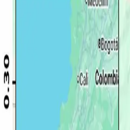
Quito
Guayaquil
Manta
Live