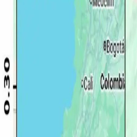
Quito
Guayaquil
Manta
Live