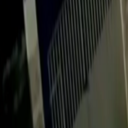
Quito
Guayaquil
Manta
Live