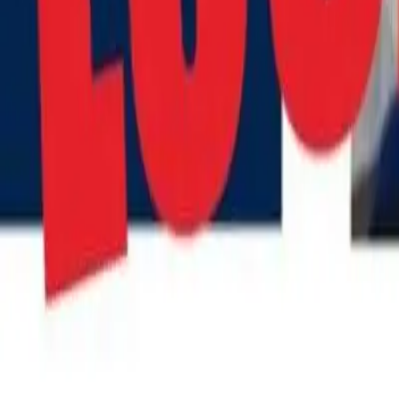
Quito
Guayaquil
Manta
Live