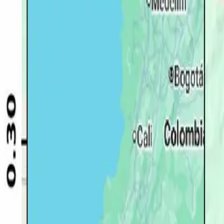
Quito
Guayaquil
Manta
Live