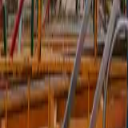
Quito
Guayaquil
Manta
Live