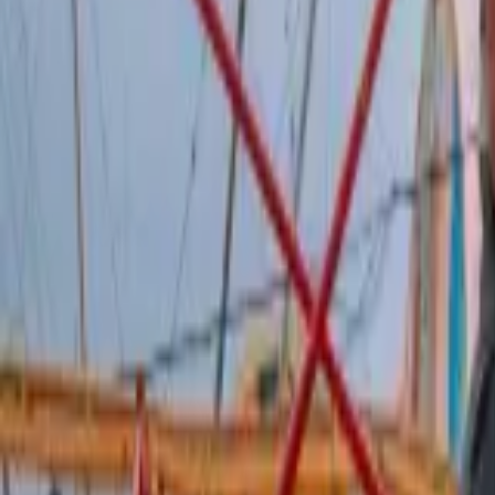
Política
Seguridad
Internacionales
Entretenimiento
Deportes
Virales
Noticias Locales