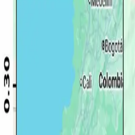
Quito
Guayaquil
Manta
Live