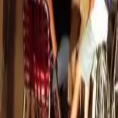
Quito
Guayaquil
Manta
Live