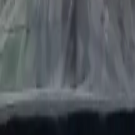
Quito
Guayaquil
Manta
Live