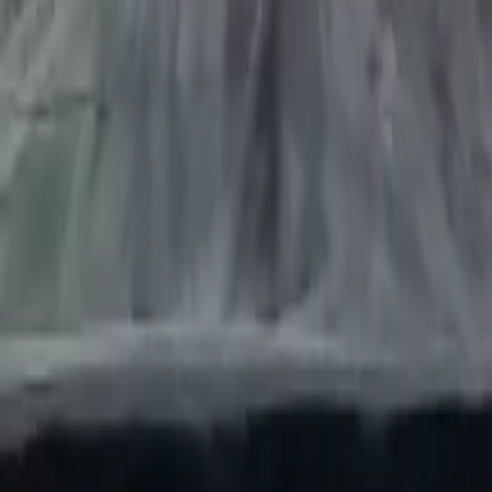
Quito
Guayaquil
Manta
Live