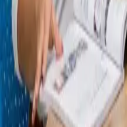
Quito
Guayaquil
Manta
Live