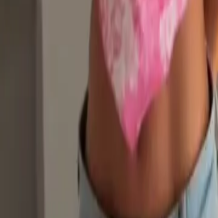
Quito
Guayaquil
Manta
Live