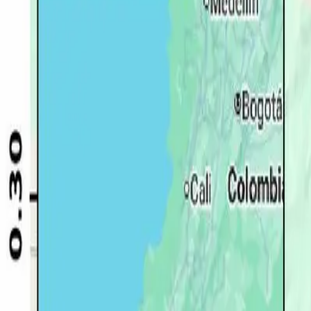
Quito
Guayaquil
Manta
Live