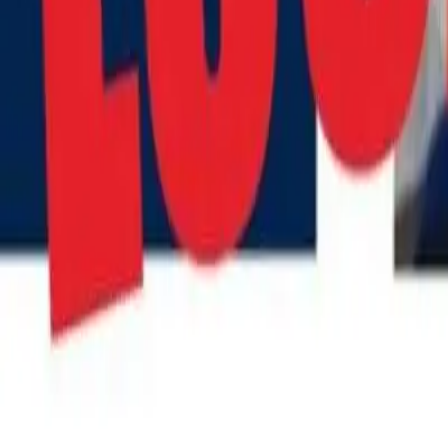
Quito
Guayaquil
Manta
Live