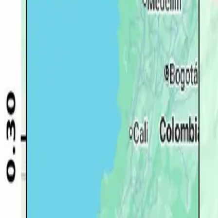
Quito
Guayaquil
Manta
Live