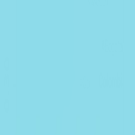
Quito
Guayaquil
Manta
Live