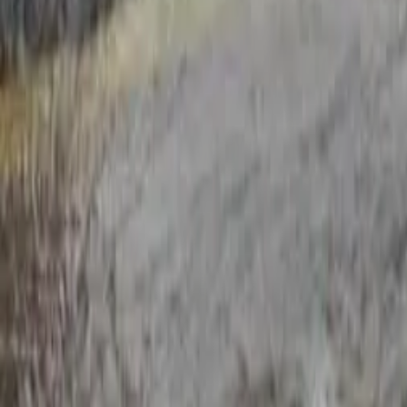
Quito
Guayaquil
Manta
Live