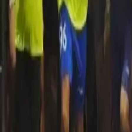
Quito
Guayaquil
Manta
Live