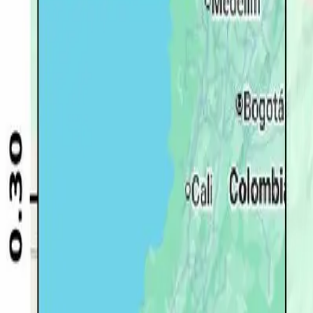
Quito
Guayaquil
Manta
Live