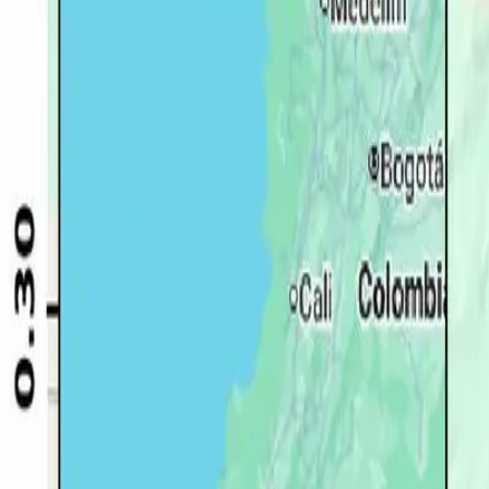
Quito
Guayaquil
Manta
Live