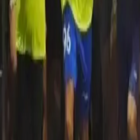
Quito
Guayaquil
Manta
Live