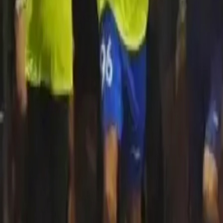
Quito
Guayaquil
Manta
Live