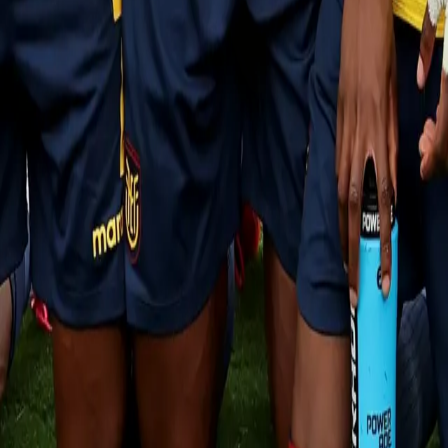
Quito
Guayaquil
Manta
Live