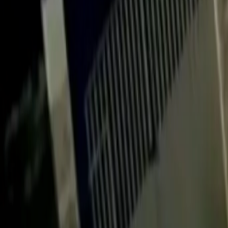
Quito
Guayaquil
Manta
Live