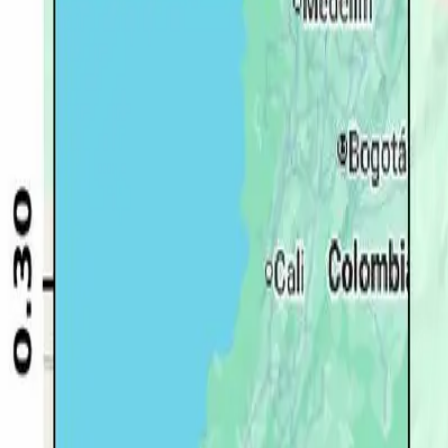
Quito
Guayaquil
Manta
Live