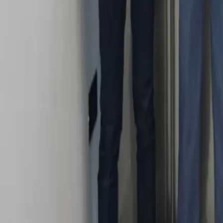
Quito
Guayaquil
Manta
Live