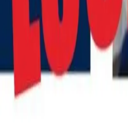
Quito
Guayaquil
Manta
Live