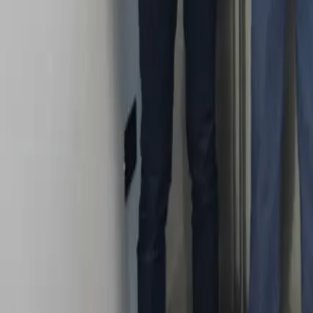
Quito
Guayaquil
Manta
Live