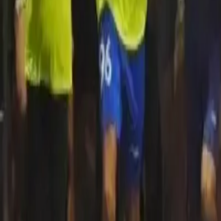
Quito
Guayaquil
Manta
Live