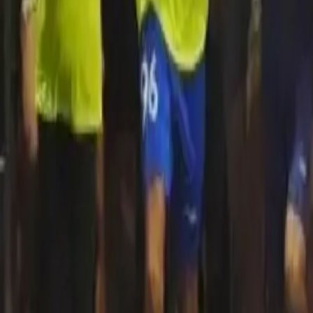
Quito
Guayaquil
Manta
Live