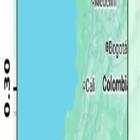
Quito
Guayaquil
Manta
Live