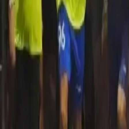
Quito
Guayaquil
Manta
Live