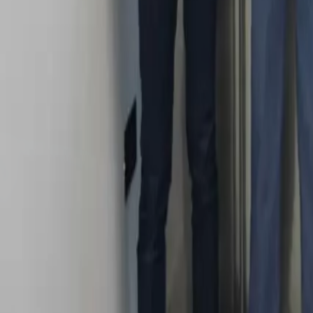
Quito
Guayaquil
Manta
Live