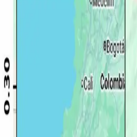
Quito
Guayaquil
Manta
Live