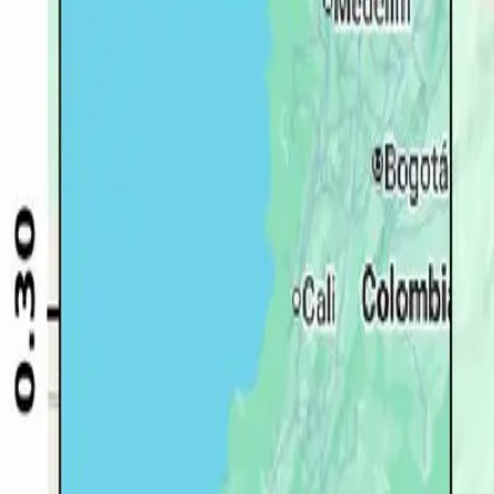
Quito
Guayaquil
Manta
Live