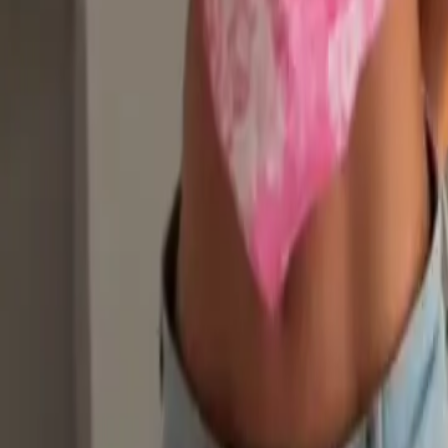
Quito
Guayaquil
Manta
Live