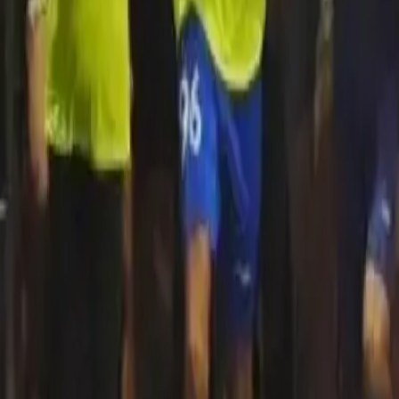
Quito
Guayaquil
Manta
Live