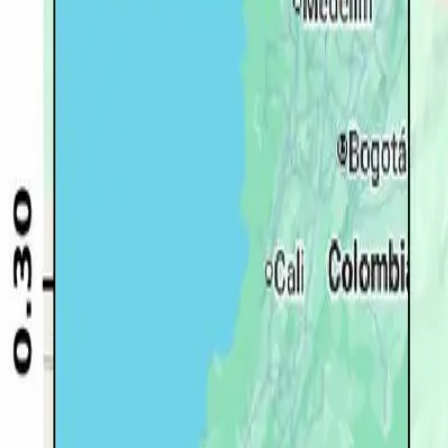
Quito
Guayaquil
Manta
Live