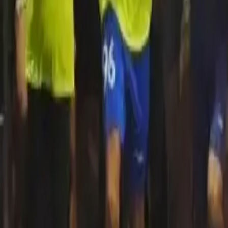
Quito
Guayaquil
Manta
Live