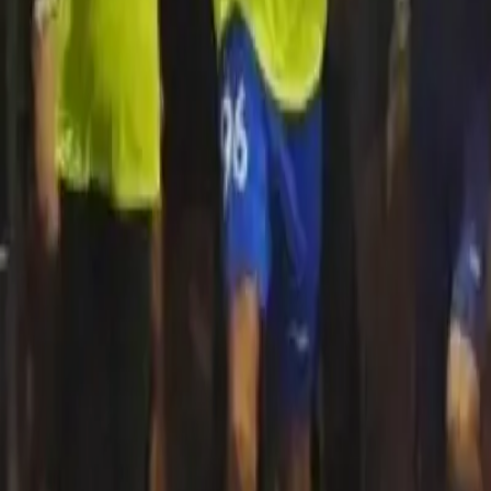
Quito
Guayaquil
Manta
Live