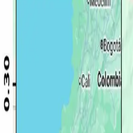
Quito
Guayaquil
Manta
Live