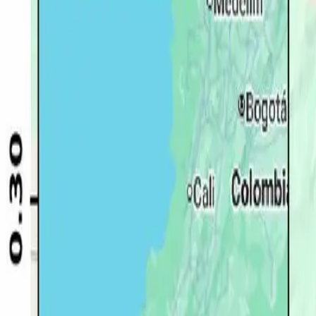
Quito
Guayaquil
Manta
Live