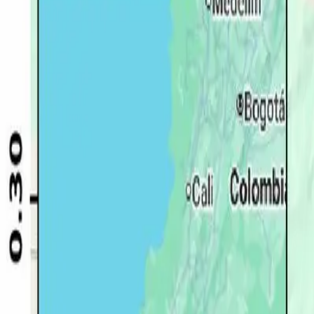
Quito
Guayaquil
Manta
Live