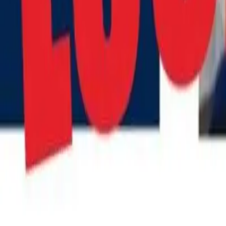
Quito
Guayaquil
Manta
Live